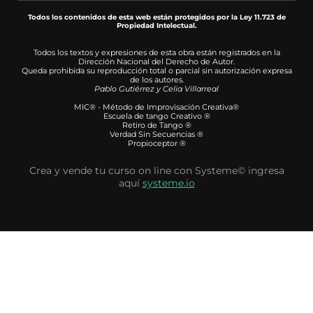
Todos los contenidos de esta web están protegidos por la Ley 11.723 de
Propiedad Intelectual.
Todos los textos y expresiones de esta obra están registrados en la
Dirección Nacional del Derecho de Autor.
Queda prohibida su reproducción total o parcial sin autorización expresa
de los autores.
Pablo Gutiérrez y Celia Villarreal
MIC® - Método de Improvisación Creativa®
Escuela de tango Creativo ®
Retiro de Tango ®
Verdad Sin Secuencias ®
Propioceptor ®
Crea y vende tu curso on line con Systeme© ingresa
aquí
systeme.io