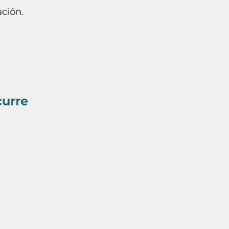
ción.
curre