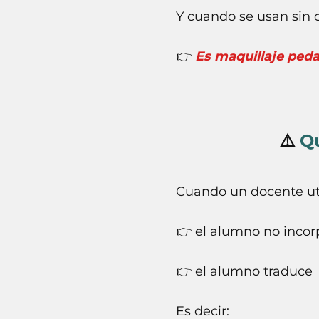
Y cuando se usan sin 
👉
Es maquillaje ped
⚠️
Qu
Cuando un docente uti
👉 el alumno no inco
👉 el alumno traduce
Es decir: