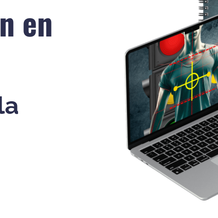
n en
la
n