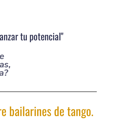
anzar tu potencial"
le
as,
nda?
 bailarines de tango.