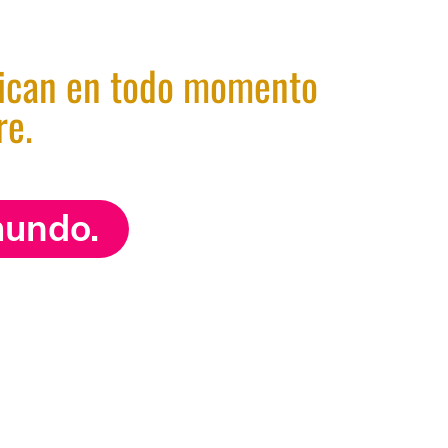
lican en todo momento
re.
mundo.