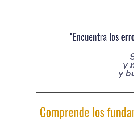
"Encuentra los err
S
y 
y b
Comprende los fundam